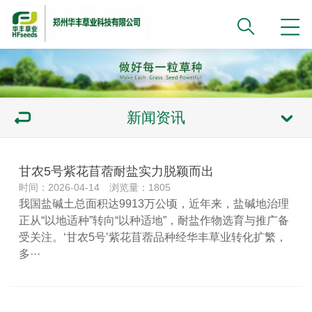
新闻资讯
甘农5号紫花苜蓿耐盐实力脱颖而出
时间：2026-04-14 浏览量：1805
我国盐碱土总面积达9913万公顷，近年来，盐碱地治理
正从“以地适种”转向“以种适地”，耐盐作物选育与推广备
受关注。‘甘农5号’紫花苜蓿品种经华丰草业转化扩繁，
多···