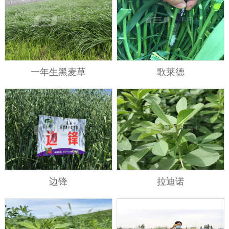
一年生黑麦草
歌莱德
边锋
拉迪诺