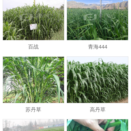
百战
青海444
苏丹草
高丹草