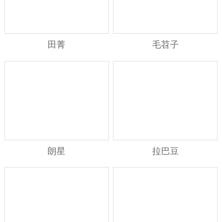
田菁
毛苕子
朗星
拉巴豆