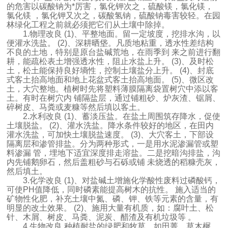
的危害以碳酸钠为*厉害，氯化钾次之，硫酸镁，氯化镁，
氯化镁 ，氯化钾又次之，碳酸氢钠，硫酸钠毒害较轻。在园
林绿化工程之前就必须把它们从土壤中除掉。
1.物理改良 (1)、平整地面。留一定坡度，挖排水沟，以
便灌水洗盐。 (2)、深耕晒垡。凡质地粘重，透水性差结构
不良的土地，特别是原台盐碱荒地，在雨季到 来之前进行翻
耕，能疏松表土增强透水性，阻止水盐上升。 (3)、及时松
土，松土能保持良好墒性，控制土壤盐分上升。 (4)、封底
式客土抬高地面和地上花盆式客土抬高地面。 (5)、微区改
土，大穴整地。植树时先将塑料薄膜隔离袋置树穴中添以客
土。有时在树穴内 铺隔盐层，通过铺粗砂、炉灰渣、锯屑、
碎树皮、马粪或麦糠等然后填以客土。
2.水利改良 (1)、蓄淡压盐。在盐土周围筑存降水，促使
土壤脱盐。 (2)、灌水洗盐。降水条件较好的地区，在田内
灌水洗盐，可加快土壤脱盐速度。 (3)、大穴客土，下部设
隔离层和渗管排盐。分为两种形式，一是用水泥渗漏管或塑
料渗漏 管，埋地下适宜深度排走溶盐。二是挖暗沟排盐，沟
内先铺鹅卵石，然后盖粗砂与石砾或铺 未烧透的稻糠壳灰，
然后填土。
3.化学改良 (1)、对盐碱土增施化学酸性废料过磷酸钙，
可使PH值降低，同时磷素能提高树木的抗性。 施入适当的
矿物性化肥，补充土壤中氮、磷、钾、铁等元素的含量，有
明显的改土效果。 (2)、施用大量有机质，如：腐叶土、松
针、木屑、树皮、马粪、泥炭、醋渣及有机垃圾等 。
4.生物改良 种植耐盐的绿肥和牧草，如田菁、草木樨、