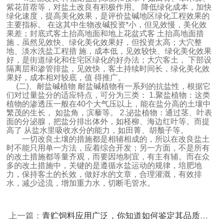
紫花苜蓿等，对盐土改良有积极作用。 降低绿化成本，加快
绿化速度，提高美化效果，是评价盐碱地区绿化工程效果的
主要指标。 在这其中生物改碱投资*小，但见效慢，美化效
果差；封底式客土抬高地面和地上花盆式客 土抬高地面措
施，虽然见效快、绿化美化效果好，但投资太高；大穴整
地、淡水洗盐工程措 施，成本低，见效较快、绿化美化效果
好，是街道绿化和住宅区绿化的好办法；大穴客土， 下部设
隔离层和渗管排盐，见效快，客土持续时间长，绿化美化效
果好，成本相对较底，值 得推广。
(二)、耐盐碱植物 耐盐碱植物有一系列的抗盐性，根据它
们对过量盐分的适应特点，可分为三类： 1.聚盐植物：这类
植物的渗透压一般在40个大气压以上，能在盐分高的土壤中
繁茂的生长， 如盐角，滨藜等。 2.泌盐植物：通
过茎、叶表
面的分泌腺，把盐分排出体外，如柽柳、海边红叶等。而提
高了 从盐水里吸收水分的能力，如田菁、胡颓子等。
一切改良土壤的措施都是相辅相成的，所以在改良盐土
时不能只用单一方法，应着综合开发；另一方面，不是所有
的改土措施都等量齐观，而要因地制宜，有主有辅。而在众
多的改土措施中，关键的是遵循水盐运动的规律，培肥地
力，保持客土的长效，做好水的文章，合理灌溉，有效排
水，减少迳流，增加重力水，切断毛管水。
上一篇：
青贮饲料应用广泛，你知道如何鉴定其品质好坏么？