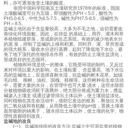
料，亦可逐渐改变土壤的酸度。
依照中国科学院南京土壤研究所1978年的标准，我国
土壤酸碱度可分为五级，即强酸性为PH＜5.0，酸性为
PH5.0-6.5，中性为6.5-7.5，碱性为PH7.5-8.5，强碱性为
PH＞8.5。
盐碱土地区由于含盐量较高，大多为不毛之地，迫切需要改
善绿化环境面貌。因此，在排盐 的基础上，用乔、灌木和草
本植物组建群落，形成新的生态系统。有效的减少地表水分
的蒸 发，抑制了盐碱的上移和积累。同时乔、灌、草所形成
的强大根系，吸收水分进行蒸腾，起到了降低地下水位，避
免了地下顶托的生物排水作用 ，有效的防止土壤生盐渍化，
形成良好的生态循环。
植物和环境是统一的整体，它既受环境的制约，又反过
来对环境以重大的影响。在土壤粘重 、含盐量高、地下水位
高的盐碱地上，应选择喜耐水湿，抗盐碱的树木花草。如绒
毛白蜡、 柳树、油松、国槐、柽柳等。这些树种在生命活动
中，需要大量的水分，在管理中也可大量 浇水，这些水除部
分被植物吸收消耗于蒸腾外，绝大部分将成为重力水，携盐
碱渗入土壤支 或通过渗管排出土体以外，使土壤脱盐淡化。
同时植物在其生命活动中，借助它发达的根系 ，释放出大量
的二氧化碳和有机酸，从而降低土壤中的pH值，置换土壤表
面所吸附的钠离子 ，随水排出土体以外，使土壤的化学、物
理性质都得到改良。
盐碱地的改良
(一)、盐碱地传统的改良方法 盐碱土中可溶盐类对植物