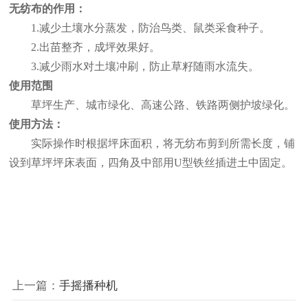
无纺布的作用：
1.
减少土壤水分蒸发，防治鸟类、鼠类采食种子。
2.
出苗整齐，成坪效果好。
3.
减少雨水对土壤冲刷，防止草籽随雨水流失。
使用范围
草坪生产、城市绿化、高速公路、铁路两侧护坡绿化。
使用方法：
实际操作时根据坪床面积，将无纺布剪到所需长度，铺
设到草坪坪床表面，四角及中部用
U型铁丝插进土中固定。
上一篇：
手摇播种机