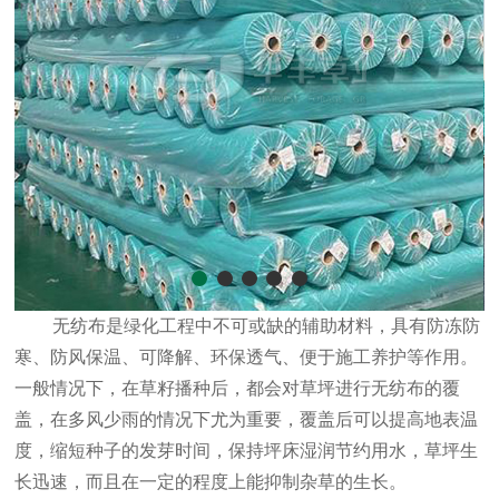
无纺布是绿化工程中不可或缺的辅助材料，具有防冻防
寒、防风保温、可降解、环保透气、便于施工养护等作用。
一般情况下，在草籽播种后，都会对草坪进行无纺布的覆
盖，在多风少雨的情况下尤为重要，覆盖后可以提高地表温
度，缩短种子的发芽时间，保持坪床湿润节约用水，草坪生
长迅速，而且在一定的程度上能抑制杂草的生长。